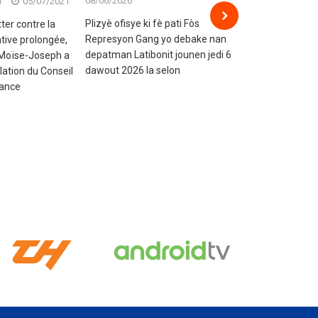
08/06/2026
f
05/07/2021
redacteur 1 redac
08/06/2026
Plizyè ofisye ki fè pati Fòs
tter contre la
Represyon Gang yo debake nan
tive prolongée,
Gen pou pi piti 
depatman Latibonit jounen jedi 6
 Moïse-Joseph a
lavi yo nan komi
dawout 2026 la selon
llation du Conseil
Laplèn sòti 6 po
tance