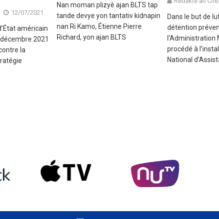
Redaktè an Chè
Nan moman plizyè ajan BLTS tap
12/07/2021
tande devye yon tantativ kidnapin
Dans le but de lu
nan Ri Kamo, Étienne Pierre
détention préven
’État américain
Richard, yon ajan BLTS
l’Administration
 6 décembre 2021
procédé à l’insta
contre la
National d’Assis
tratégie