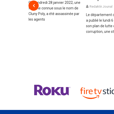
08/15/2022
Ce vendredi 28 janvier 2022, une
Redaktè Jounal
femme connue sous le nom de
Junior ak
Cluny Poly, a été assassinée par
 non 3 endividi
Le département d
les agents
 komin Beladè
a publié le lundi
2 Dawout 2022
son plan de lutte 
corruption, une s