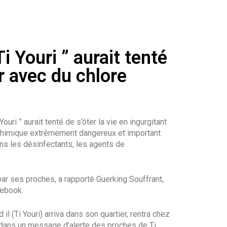
Ti Youri ” aurait tenté
r avec du chlore
ouri ” aurait tenté de s’ôter la vie en ingurgitant
chimique extrêmement dangereux et important
dans les désinfectants, les agents de
par ses proches, a rapporté Guerking Souffrant,
cebook.
 il (Ti Youri) arriva dans son quartier, rentra chez
 lu dans un message d’alerte des proches de Ti