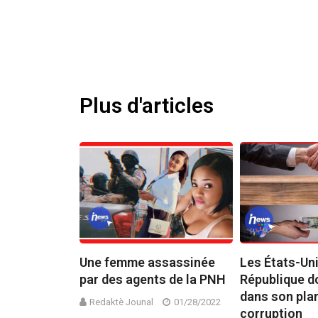
Plus d'articles
s arete 3
Une femme assassinée
Les États-Uni
 e sezi yon
par des agents de la PNH
République d
dans son plan
Redaktè Jounal
01/28/2022
corruption