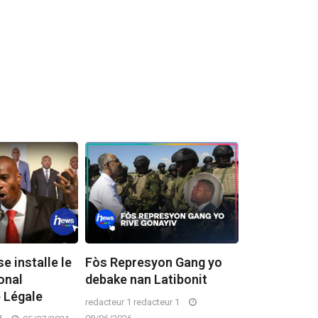
e installe le
Fòs Represyon Gang yo
BINUH: Anv
onal
debake nan Latibonit
mouri Site S
 Légale
2026
redacteur 1 redacteur 1