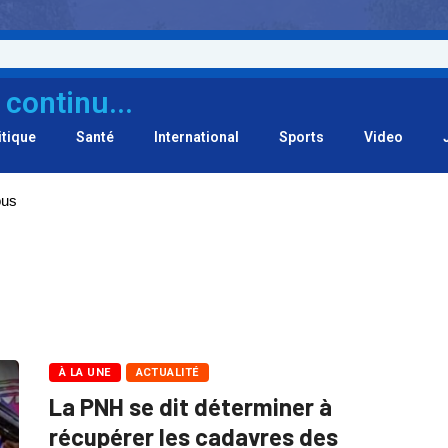
 continu...
itique
Santé
International
Sports
Video
ous
À LA UNE
ACTUALITÉ
La PNH se dit déterminer à
récupérer les cadavres des