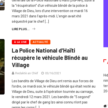
Générale de la Police Nationale d’Haïti (DGPNH), suite à
la “récupération” d’un véhicule blindé de la police à
Village de Dieu, lors d’une intervention ce mardi 16
mars 2021 dans l’après-midi. L’engin avait été
séquestré par le chef […]
LIRE PLUS...
À LA UNE
ACTUALITÉ
La Police National d’Haïti
récupère le véhicule Blindé au
Village
Redaktè an Chèf
03/16/2021
Hid
ni
Les bandits de Village de Dieu ont remis aux forces de
te
l’ordre, ce mardi soir, le véhicule blindé qui était resté au
20-
Village de Dieu, suite à l’opération tournée au carnage,
le vendredi 12 mars 2021. Les bandits de “5 segond”
dirigé par le chef de gang Izo ainsi connu n’ont pas
remis les corps […]