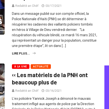
Redaktè an Chèf
03/17/2021
Dans un message publié sur son compte officiel, la
Police Nationale d’Haïti (PNH) se dit déterminer à
récupérer les cadavres des vaillants policiers tombés
en héros à Village de Dieu vendredi dernier. “La
récupération du véhicule blindé, ce mardi 16 mars 2021,
qui représentait un danger pour la population, constitue
une première étape”, lit-on dans […]
LIRE PLUS...
À LA UNE
ACTUALITÉ
‹‹ Les matériels de la PNH ont
beaucoup plus de
Redaktè an Chèf
03/16/2021
L’ex policière Yannick Joseph a dénoncé le mauvais
traitement infligé aux agents de police par la Direction