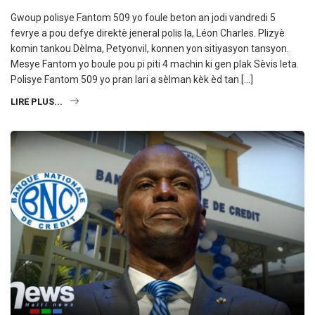
Gwoup polisye Fantom 509 yo foule beton an jodi vandredi 5
fevrye a pou defye direktè jeneral polis la, Léon Charles. Plizyè
komin tankou Dèlma, Petyonvil, konnen yon sitiyasyon tansyon.
Mesye Fantom yo boule pou pi piti 4 machin ki gen plak Sèvis leta.
Polisye Fantom 509 yo pran lari a sèlman kèk èd tan […]
LIRE PLUS...