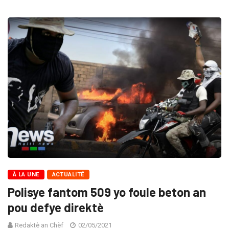
À LA UNE
ACTUALITÉ
Polisye fantom 509 yo foule beton an
pou defye direktè
Redaktè an Chèf
02/05/2021