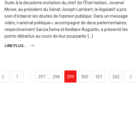
Suite à la deuxième invitation du chef de l’État haïtien, Jovenel
Moïse, au président du Sénat Joseph Lambert, le législatif a pris
soin d’éclaircir les doutes de l’opinion publique. Dans un message
vidéo, l‹‹animal politique››, accompagné de deux parlementaires,
respectivement Garcia Delva et Kedlaire Augustin, a présenté les
points débattus au cours de leur pourparler […]
LIRE PLUS...
…
…
1
297
298
299
300
301
342